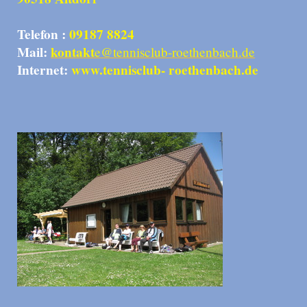
Telefon :
09187 8824
Mail:
kontakt
e@tennisclub-roethenbach.de
Internet:
www.tennisclub- roethenbach.de