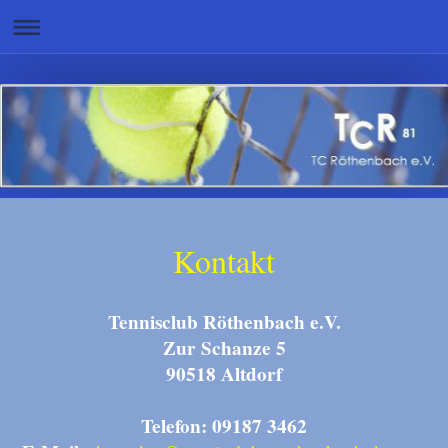
Kontakt
Tennisclub Röthenbach e.V.
Zur Schanze 5
90518 Altdorf
Telefon:
09187 3462