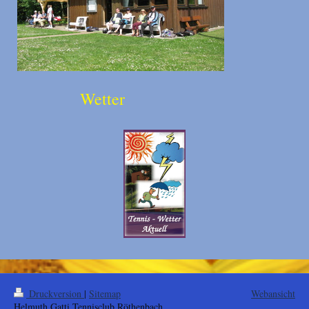
Wetter
Druckversion
|
Sitemap
Webansicht
Helmuth Gatti Tennisclub Röthenbach