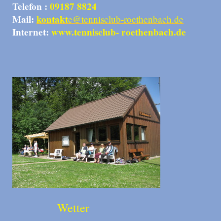
Telefon :
09187 8824
Mail:
kontakt
e@tennisclub-roethenbach.de
Internet:
www.tennisclub- roethenbach.de
Wetter