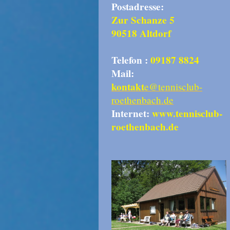
Postadresse:
Zur Schanze 5
90518 Altdorf
Telefon :
09187 8824
Mail:
kontakt
e@tennisclub-
roethenbach.de
Internet:
www.tennisclub-
roethenbach.de