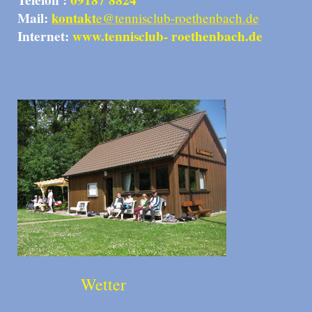
Mail:
kontakt
e@tennisclub-roethenbach.de
Internet:
www.tennisclub- roethenbach.de
Wetter