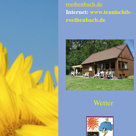
roethenbach.de
Internet:
www.tennisclub-
roethenbach.de
Wetter